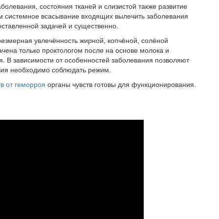
олевания, состояния тканей и слизистой также развитие
том системное всасывание входящих вылечить заболевания
ставленной задачей и существенно.
резмерная увлечённость жирной, копчёной, солёной
чена только проктологом после на основе молока и
я. В зависимости от особенностей заболевания позволяют
вия необходимо соблюдать режим.
тв от геморроя
органы чувств готовы для функционирования.