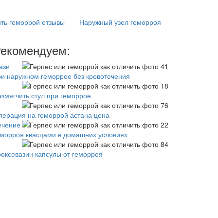
ить геморрой отзывы
Наружный узел геморроя
екомендуем:
ази
ри наружном геморрое без кровотечения
азмягчить стул при геморрое
перация на геморрой астана цена
ечение
еморроя квасцами в домашних условиях
роксевазин капсулы от геморроя