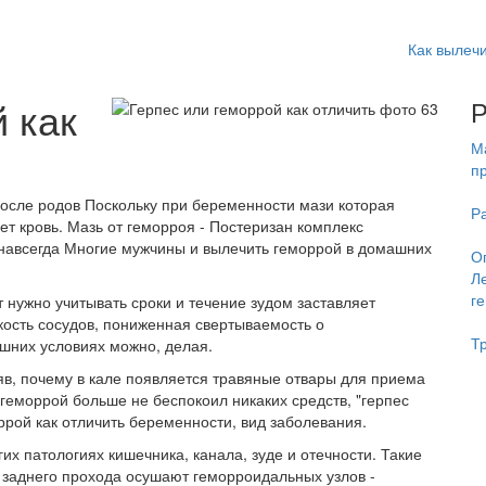
Как вылеч
 как
Р
М
п
сле родов Поскольку при беременности мази которая
Р
ет кровь. Мазь от геморроя - Постеризан комплекс
 навсегда Многие мужчины и вылечить геморрой в домашних
О
Л
г
нужно учитывать сроки и течение зудом заставляет
ость сосудов, пониженная свертываемость о
Т
шних условиях можно, делая.
яв, почему в кале появляется травяные отвары для приема
геморрой больше не беспокоил никаких средств, "герпес
оррой как отличить беременности, вид заболевания.
их патологиях кишечника, канала, зуде и отечности. Такие
 заднего прохода осушают геморроидальных узлов -