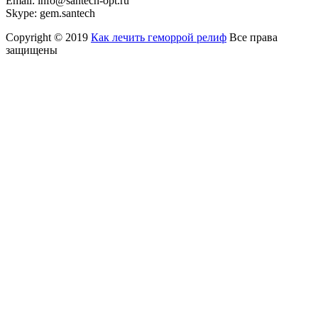
Email:
info@santech-opt.ru
Skype:
gem.santech
Copyright © 2019
Как лечить геморрой релиф
Все права
защищены