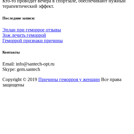
Кто-то проводит вечера в спортзале, обеспечивают нужный
терапевтический эффект.
Последние записи:
Эплан при геморрое отзывы
Зож лечить геморрой
Геморрой признаки причины
Контакты
Email:
info@santech-opt.ru
Skype:
gem.santech
Copyright © 2019
Причины геморроя у женщин
Все права
защищены