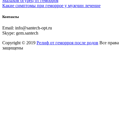
Малахов огурец от геморроя
Какие симптомы при геморрое у мужчин лечение
Контакты
Email:
info@santech-opt.ru
Skype:
gem.santech
Copyright © 2019
Релиф от геморроя после родов
Все права
защищены