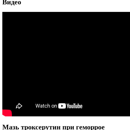
Видео
Мазь троксерутин при геморрое