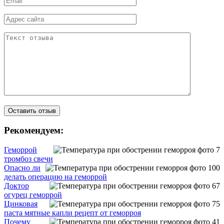
Рекомендуем:
Геморрой
тромбоз свечи
Опасно ли
делать операцию на геморрой
Доктор
огурец геморрой
Цинковая
паста мятные капли рецепт от геморроя
Почему